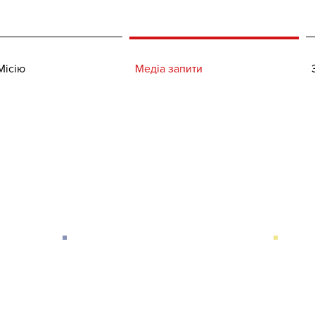
Місію
Медіа запити
Прес релізи
КАНАДЕМ Оголосила
про Початок Місії
Спостереження за
n
d
Виборами в Україні