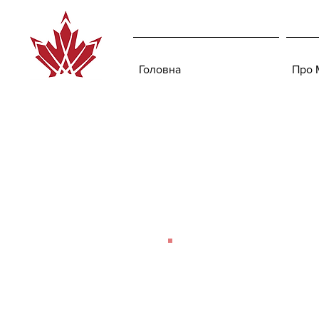
Головна
Про 
CANADEM
Launches
Election
Observatio
Mission to