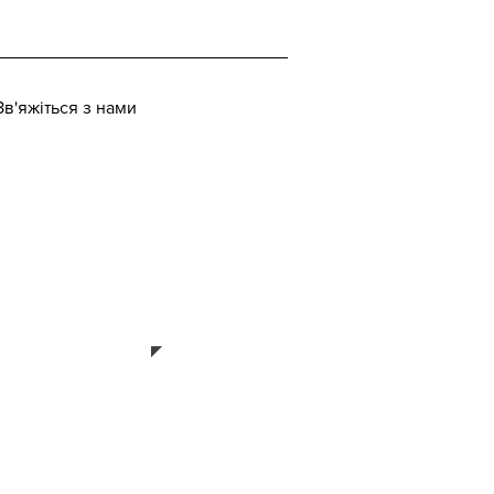
Зв'яжіться з нами
CANADEM
lance la
Mission
’observation